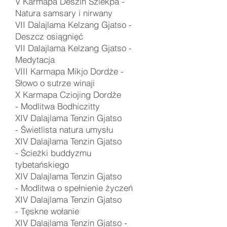
V Karmapa Deszin Sziekpa -
Natura samsary i nirwany
VII Dalajlama Kelzang Gjatso -
Deszcz osiągnięć
VII Dalajlama Kelzang Gjatso -
Medytacja
VIII Karmapa Mikjo Dordże -
Słowo o sutrze winaji
X Karmapa Cziojing Dordże
-
Modlitwa Bodhiczitty
XIV Dalajlama Tenzin Gjatso
-
Świetlista natura umysłu
XIV Dalajlama Tenzin Gjatso
-
Ścieżki buddyzmu
tybetańskiego
XIV Dalajlama Tenzin Gjatso
-
Modlitwa o spełnienie życzeń
XIV Dalajlama Tenzin Gjatso
-
Tęskne wołanie
XIV Dalajlama Tenzin Gjatso -