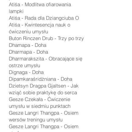
Atiśa -
Modlitwa ofiarowania
lampki
Atiśa -
Rada dla Dziangciuba O
Atiśa -
Kwintesencja nauk o
ćwiczeniu umysłu
Buton Rinczen Drub -
Trzy po trzy
Dhamapa - Doha
Dharmapa - Doha
Dharmarakszita -
Obracające się
ostrze umysłu
Dignaga -
Doha
Dipamkaraśridżniana -
Doha
Dzietsyn Dragpa Gjaltsen - Jak
wziąć sobie praktykę do serca
Gesze Czekała -
Ćwiczenie
umysłu w siedmiu punktach
Gesze Langri Thangpa -
Osiem
wersów treningu umysłu
Gesze Langri Thangpa -
Osiem