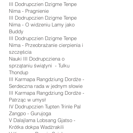
III Dodrupczien Dzigme Tenpe
Nima -
Pragnienie
III Dodrupczien Dzigme Tenpe
Nima -
O widzeniu Lamy jako
Buddy
III Dodrupczien Dzigme Tenpe
Nima -
Przeobrażanie cierpienia i
szczęścia
Nauki III Dodrupcziena o
sprzątaniu świątyni
- Tulku
Thondup
III Karmapa Rangdziung Dordże -
Serdeczna rada w jednym słowie
III Karmapa Rangdziung Dordże -
Patrząc w umysł
IV Dodrupczien Tupten Trinle Pal
Zangpo - Gurujoga
V Dalajlama Lobsang Gjatso -
Krótka dokpa Wadżrakili