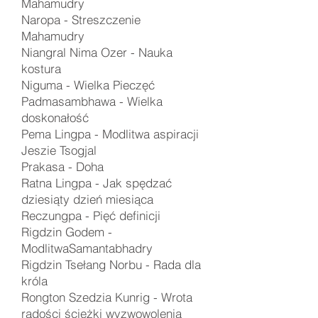
Mahamudry
Naropa -
Streszczenie
Mahamudry
Niangral Nima Ozer -
Nauka
kostura
Niguma -
Wielka Pieczęć
Padmasambhawa -
Wielka
doskonałość
Pema Lingpa -
Modlitwa aspiracji
Jeszie Tsogjal
Prakasa -
Doha
Ratna Lingpa - Jak spędzać
dziesiąty dzień miesiąca
Reczungpa - Pięć definicji
Rigdzin Godem -
ModlitwaSamantabhadry
Rigdzin Tsełang Norbu -
Rada dla
króla
Rongton Szedzia Kunrig -
Wrota
radości ścieżki wyzwowolenia