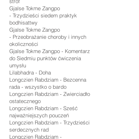
strof
Gjalse Tokme Zangpo
-
Trzydzieści siedem praktyk
bodhisattwy
Gjalse Tokme Zangpo
-
Przeobrażanie choroby i innych
okoliczności
Gjalse Tokme Zangpo - Komentarz
do Siedmiu punktów ćwiczenia
umysłu
Lilabhadra -
Doha
Longczien Rabdziam -
Bezcenna
rada - wszystko o bardo
Longczien Rabdziam -
Zwierciadło
ostatecznego
Longczien Rabdziam -
Sześć
najważniejszych pouczeń
Longczien Rabdziam -
Trzydzieści
serdecznych rad
Longczien Rabdziam -