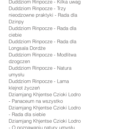
Duddziom Rinpocze - Kilka uwag
Duddziom Rinpocze - Trzy
nieodzowne praktyki - Rada dla
Dzinpy
Duddziom Rinpocze - Rada dla
ciebie
Duddziom Rinpocze - Rada dla
Longsala Dordże
Duddziom Rinpocze - Modlitwa
dzogczen
Duddziom Rinpocze - Natura
umysłu
Duddziom Rinpocze - Lama
klejnot życzeń
Dziamjang Khjentse Czioki Lodro
-
Panaceum na wszystko
Dziamjang Khjentse Czioki Lodro
-
Rada dla siebie
Dziamjang Khjentse Czioki Lodro
-
O poznawaniu natury umysłu