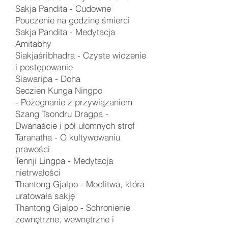
Sakja Pandita -
Cudowne
Pouczenie na godzinę śmierci
​Sakja Pandita -
Medytacja
Amitabhy
Siakjaśribhadra - Czyste widzenie
i postępowanie
Siawaripa - Doha
Seczien Kunga Ningpo
-
Pożegnanie z przywiązaniem
Szang Tsondru Dragpa -
Dwanaście i pół ułomnych strof
Taranatha - O kultywowaniu
prawości
Tennji Lingpa -
Medytacja
nietrwałości
Thantong Gjalpo -
Modlitwa, która
uratowała sakję
Thantong Gjalpo - Schronienie
zewnętrzne, wewnętrzne i