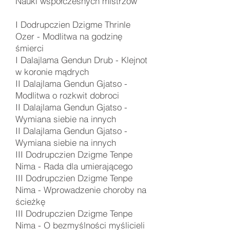
Nauki współczesnych mistrzów
I Dodrupczien Dzigme Thrinle
Ozer -
Modlitwa na godzinę
śmierci
I Dalajlama Gendun Drub - Klejnot
w koronie mądrych
II Dalajlama Gendun Gjatso -
Modlitwa o rozkwit dobroci
II Dalajlama Gendun Gjatso -
Wymiana siebie na innych
II Dalajlama Gendun Gjatso -
Wymiana siebie na innych
III Dodrupczien Dzigme Tenpe
Nima -
Rada dla umierającego
III Dodrupczien Dzigme Tenpe
Nima -
Wprowadzenie choroby na
ścieżkę
III Dodrupczien Dzigme Tenpe
Nima -
O bezmyślności myślicieli