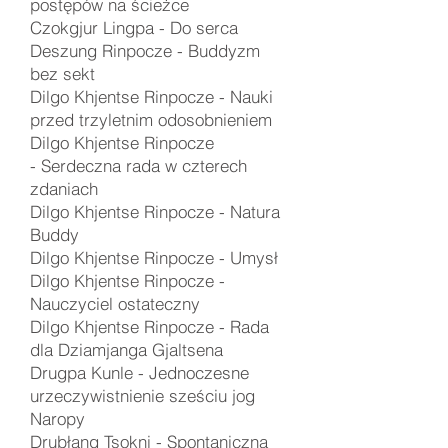
postępów na ścieżce
Czokgjur Lingpa -
Do serca
Deszung Rinpocze -
Buddyzm
bez sekt
Dilgo Khjentse Rinpocze -
Nauki
przed trzyletnim odosobnieniem
Dilgo Khjentse Rinpocze
-
Serdeczna rada w czterech
zdaniach
Dilgo Khjentse Rinpocze -
Natura
Buddy
Dilgo Khjentse Rinpocze -
Umysł
Dilgo Khjentse Rinpocze -
Nauczyciel ostateczny
Dilgo Khjentse Rinpocze - Rada
dla Dziamjanga Gjaltsena
Drugpa Kunle - Jednoczesne
urzeczywistnienie sześciu jog
Naropy
Drubłang Tsokni -
Spontaniczna