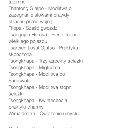
tajemne
Thantong Gjalpo - Modlitwa o
zażegnanie słowami prawdy
strachu przed wojną
Tilopa -
Sześć gwoździ
Tsangnjon Heruka -
Pieśń esencji
wielkiego pojazdu
Tsarcien Losal Gjatso -
Praktyka
skończona
Tsongkhapa -
Trzy aspekty ścieżki
Tsongkhapa -
Migtsema
Tsongkhapa -
Modlitwa do
Saraswati
Tsongkhapa -
Modlitwa stopni
ścieżki
Tsongkhapa - Kwintesencja
praktyki dharmy
Wimalamitra -
Ćwiczenie umysłu