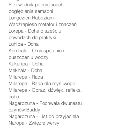
Przewodnik po miejscach
pogłębiania samadhi
Longczien Rabdziam -
Wadżrapieśń metafor i znaczeń
Lorepa - Doha o sześciu
powodach do praktyki
Luhipa -
Doha
Kambala -
O niespętaniu i
puszczaniu wodzy
Kukuripa -
Doha
Mekhala -
Doha
Milarepa -
Rada
Milarepa - Rada dla myśliwego
Milarepa - Obraz, dźwięk, refleks,
echo
Nagardżuna -
Pochwała dwunastu
czynów Buddy
Nagardżuna -
List do przyjaciela
Naropa -
Zwięzłe wersy