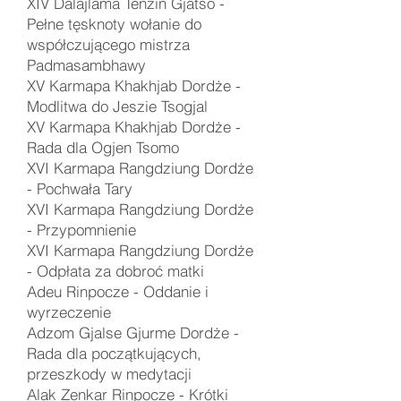
XIV Dalajlama Tenzin Gjatso -
Pełne tęsknoty wołanie do
współczującego mistrza
Padmasambhawy
XV Karmapa Khakhjab Dordże -
Modlitwa do Jeszie Tsogjal
XV Karmapa Khakhjab Dordże -
Rada dla Ogjen Tsomo
XVI Karmapa Rangdziung Dordże
-
Pochwała Tary
XVI Karmapa Rangdziung Dordże
-
Przypomnienie
XVI Karmapa Rangdziung Dordże
- Odpłata za dobroć matki
Adeu Rinpocze -
Oddanie i
wyrzeczenie
Adzom Gjalse Gjurme Dordże -
Rada dla początkujących,
przeszkody w medytacji
Alak Zenkar Rinpocze - Krótki