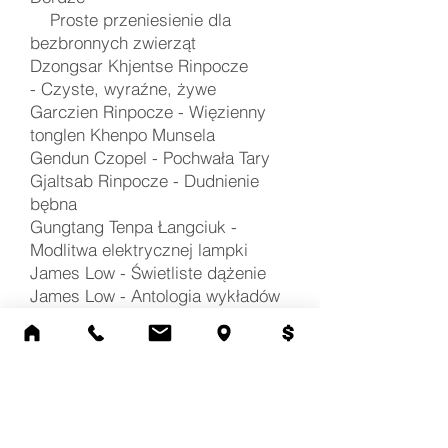
Proste przeniesienie dla
bezbronnych zwierząt
Dzongsar Khjentse Rinpocze
-
Czyste, wyraźne, żywe
Garczien Rinpocze - Więzienny
tonglen Khenpo Munsela
Gendun Czopel -
Pochwała Tary
Gjaltsab Rinpocze -
Dudnienie
bębna
Gungtang Tenpa Łangciuk -
Modlitwa elektrycznej lampki
James Low -
Świetliste dążenie
James Low -
Antologia wykładów
Czime Rigdzina Rinpocze
Jukhok Czadralła -
Rada dla
Damngaka Gjatso
Jutang Lin -
Pulsowanie oceanu
Jutang Lin -
Wyrzeczenie
Jutang Lin -
Działanie zrodzone z