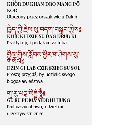
KHOR DU KHAN DRO MANG PÖ
KOR
Otoczony przez orszak wielu Dakiń
ཁྱེད་ཀྱི་རྗེས་སུ་བདག་བསྒྲུབ་ཀྱིས༔
KHIE KI DZIE SU DAG DRUB KI
Praktykuję i podążam za tobą​
བྱིན་གྱིས་རློབས་ཕྱིར་གཤེགས་སུ་
གསོལ༔
DZIN GI LAB CZIR SZIEG SU SOL
Proszę przyjdź, by udzielić swego
błogosławieństwa
གུ་རུ་པདྨ་སིདྡྷི་ཧཱུྃ༔
GU RU PE MA SIDDHI HUNG
Padmasambhawo, udziel mi
urzeczywistnienia!