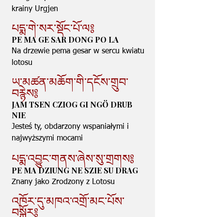
krainy Urgjen
པདྨ་གེ་སར་སྡོང་པོ་ལ༔
PE MA GE SAR DONG PO LA
Na drzewie pema gesar w sercu kwiatu
lotosu
ཡ་མཚན་མཆོག་གི་དངོས་གྲུབ་
བརྙེས༔
JAM TSEN CZIOG GI NGÖ DRUB
NIE
Jesteś ty, obdarzony wspaniałymi i
najwyższymi mocami
པདྨ་འབྱུང་གནས་ཞེས་སུ་གྲགས༔
PE MA DZIUNG NE SZIE SU DRAG
Znany jako Zrodzony z Lotosu
འཁོར་དུ་མཁའ་འགྲོ་མང་པོས་
བསྐོར༔