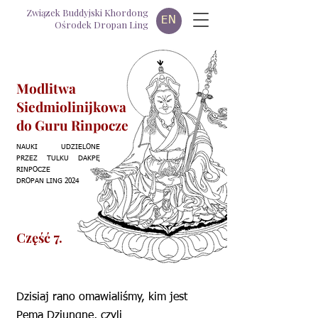
Związek Buddyjski Khordong
EN
Ośrodek Dropan Ling
Modlitwa
Siedmiolinijkowa
do Guru Rinpocze
NAUKI UDZIELONE
PRZEZ TULKU DAKPĘ
RINPOCZE
DROPAN LING 2024
Część 7.
Dzisiaj rano omawialiśmy, kim jest
Pema Dziungne, czyli