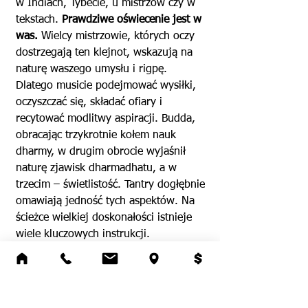
w Indiach, Tybecie, u mistrzów czy w
tekstach.
Prawdziwe oświecenie jest w
was.
Wielcy mistrzowie, których oczy
dostrzegają ten klejnot, wskazują na
naturę waszego umysłu i rigpę.
Dlatego musicie podejmować wysiłki,
oczyszczać się, składać ofiary i
recytować modlitwy aspiracji. Budda,
obracając trzykrotnie kołem nauk
dharmy, w drugim obrocie wyjaśnił
naturę zjawisk dharmadhatu, a w
trzecim – świetlistość. Tantry dogłębnie
omawiają jedność tych aspektów. Na
ścieżce wielkiej doskonałości istnieje
wiele kluczowych instrukcji.
KHIE KI DZIE SU DAG DRUB KI odnosi
się do konieczności praktyki i
osiągnięcia.
Kluczowy jest pogląd –