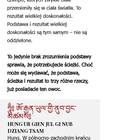
czienpo, których zwykłe ciała
przemieniły się w ciała światła. To
rezultat wielkiej doskonałości.
Podstawa i rezultat wielkiej
doskonałości są tym samym – nie są
oddzielone.
To jedynie brak zrozumienia podstawy
sprawia, że potrzebujecie ścieżki. Choć
może się wydawać, że podstawa,
ścieżka i rezultat to trzy różne rzeczy,
już posiadacie ten owoc.
ཧཱུྃ༔ ཨོ་རྒྱན་ཡུལ་གྱི་ནུབ་བྱང་
མཚམས༔
HUNG UR GIEN JUL GI NUB
DZIANG TSAM
Hung. W północno-zachodnim krańcu